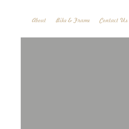
About
Bike & Frame
Contact Us
cilik
elo, sepeda
gunaan ban
dara dewasa
oporsi yang
n head tube
ain. Sepeda
 dengan gir
 dan lincah
mai ataupun
otaan. Roda
 dikendarai
 fork rigid
flat handle
 dengan rem
e pada roda
i karakter-