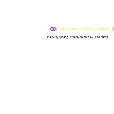
karakter keunggulan yang sama dengan 
sepeda bambu Spedagi
/
/
Bike & Frame
Specs
Geometri
©2012 by Spedagi. Proudly created by CandleDrop