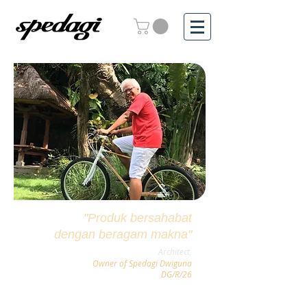
"Produk bersahabat
dengan beragam makna"
-
Popo Danes
,
Architect,
Owner of Spedagi Dwiguna
DG/R/26
Sekilas, Spedagi kelihatan sebagai produk
sederhana yang membuatnya sangat